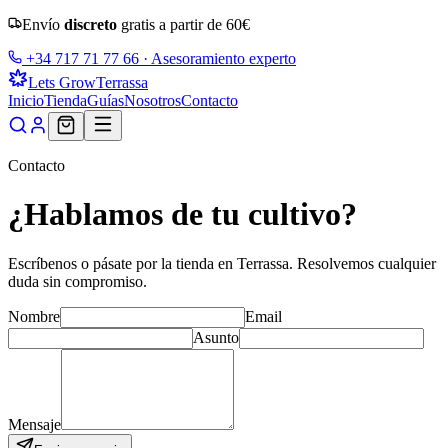
Envío
discreto
gratis a partir de
60
€
+34 717 71 77 66
· Asesoramiento experto
Lets Grow
Terrassa
Inicio
Tienda
Guías
Nosotros
Contacto
Contacto
¿Hablamos de tu cultivo?
Escríbenos o pásate por la tienda en
Terrassa
. Resolvemos cualquier
duda sin compromiso.
Nombre
Email
Asunto
Mensaje