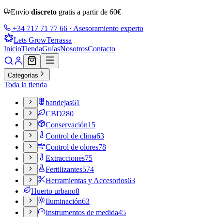
Envío
discreto
gratis a partir de
60
€
+34 717 71 77 66
· Asesoramiento experto
Lets Grow
Terrassa
Inicio
Tienda
Guías
Nosotros
Contacto
Categorías
Toda la tienda
bandejas
61
CBD
280
Conservación
15
Control de clima
63
Control de olores
78
Extracciones
75
Fertilizantes
574
Herramientas y Accesorios
63
Huerto urbano
8
Iluminación
63
Instrumentos de medida
45