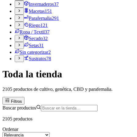
Invernaderos
37
Macetas
151
Parafernalia
291
Riego
121
Ropa / Textil
37
Secado
32
Setas
31
Sin categorizar
2
Sustratos
78
Toda la tienda
2105 productos de cultivo, genética, CBD y parafernalia.
Filtros
Buscar productos
2105
producto
s
Ordenar